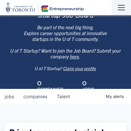
Sho
Hide
Startup Job Board
the
the
navi
navi
Be part of the next big thing.
Explore career opportunities at innovative
startups in the U of T community.
U of T Startup? Want to join the Job Board? Submit your
company
here
.
U of T Startup?
Claim your profile
0
0
COMPANIES
JOBS
jobs
companies
Talent
My
alerts